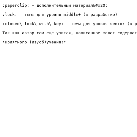
:paperclip: — дополнительный материал&#x20;

:lock: — темы для уровня middle+ (в разработке)

:closed\_lock\_with\_key: — темы для уровня senior (в р
Так как автор сам еще учится, написанное может содержат