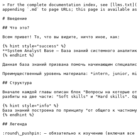
> For the complete documentation index, see [llms.txt](
appending `.md` to page URLs; this page is available as
# Введение

## Что это?

Всем привет! То, что вы видите, ничто иное, как:

{% hint style="success" %}

**System Analyst Base — База знаний системного аналитик
{% endhint %}

Данная база знаний призвана помочь начинающим специалис
Преимущественный уровень материала: *intern, junior, mi
## Структура

Вначале каждой главы описан блок "Вопросы на которые от
разбиты на две части: "Soft skills" и "Hard skills". Од
{% hint style="info" %}

База знаний построена по принципу "от общего к частному
{% endhint %}

## Легенда

:round\_pushpin: — обязательно к изучению (включая все 