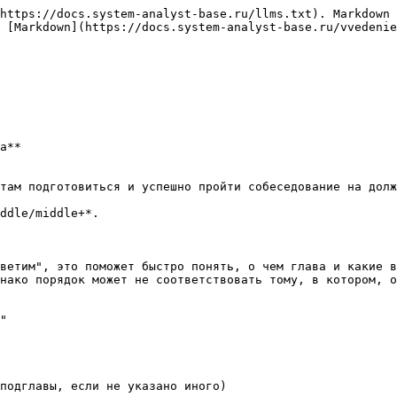
https://docs.system-analyst-base.ru/llms.txt). Markdown 
 [Markdown](https://docs.system-analyst-base.ru/vvedenie
а**

там подготовиться и успешно пройти собеседование на долж
ddle/middle+*.

ветим", это поможет быстро понять, о чем глава и какие в
нако порядок может не соответствовать тому, в котором, о
"

подглавы, если не указано иного)
