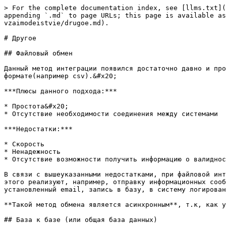
> For the complete documentation index, see [llms.txt](
appending `.md` to page URLs; this page is available as
vzaimodeistvie/drugoe.md).

# Другое

## Файловый обмен

Данный метод интеграции появился достаточно давно и про
формате(например csv).&#x20;

***Плюсы данного подхода:***

* Простота&#x20;

* Отсутствие необходимости соединения между системами

***Недостатки:***

* Скорость

* Ненадежность

* Отсутствие возможности получить информацию о валиднос
В связи с вышеуказанными недостатками, при файловой инт
этого реализуют, например, отправку информационных сооб
установленный email, запись в базу, в систему логирован
**Такой метод обмена является асинхронным**, т.к, как у
## База к базе (или общая база данных)
