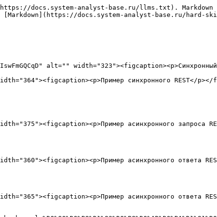
https://docs.system-analyst-base.ru/llms.txt). Markdown 
 [Markdown](https://docs.system-analyst-base.ru/hard-ski
IswFmGQCqD" alt="" width="323"><figcaption><p>Синхронный
idth="364"><figcaption><p>Пример синхронного REST</p></f
idth="375"><figcaption><p>Пример асинхронного запроса RE
idth="360"><figcaption><p>Пример асинхронного ответа RES
idth="365"><figcaption><p>Пример асинхронного ответа RES