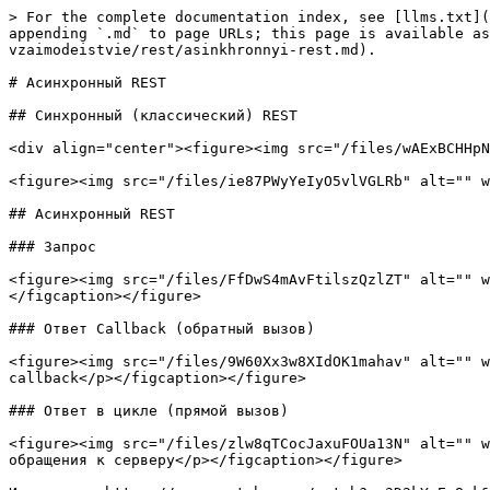
> For the complete documentation index, see [llms.txt](
appending `.md` to page URLs; this page is available as
vzaimodeistvie/rest/asinkhronnyi-rest.md).

# Асинхронный REST

## Синхронный (классический) REST

<div align="center"><figure><img src="/files/wAExBCHHpN
<figure><img src="/files/ie87PWyYeIyO5vlVGLRb" alt="" w
## Асинхронный REST

### Запрос

<figure><img src="/files/FfDwS4mAvFtilszQzlZT" alt="" w
</figcaption></figure>

### Ответ Callback (обратный вызов)

<figure><img src="/files/9W60Xx3w8XIdOK1mahav" alt="" w
callback</p></figcaption></figure>

### Ответ в цикле (прямой вызов)

<figure><img src="/files/zlw8qTCocJaxuFOUa13N" alt="" w
обращения к серверу</p></figcaption></figure>
