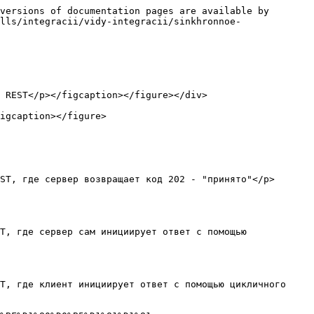
versions of documentation pages are available by 
lls/integracii/vidy-integracii/sinkhronnoe-
 REST</p></figcaption></figure></div>

igcaption></figure>

ST, где сервер возвращает код 202 - "принято"</p>
T, где сервер сам инициирует ответ с помощью 
T, где клиент инициирует ответ с помощью цикличного 