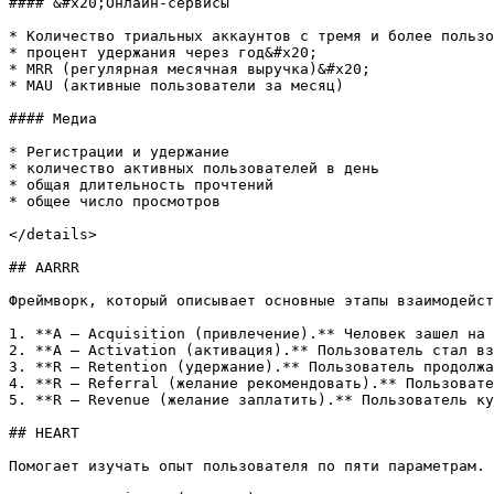
#### &#x20;Онлайн-сервисы

* Количество триальных аккаунтов с тремя и более пользо
* процент удержания через год&#x20;

* MRR (регулярная месячная выручка)&#x20;

* MAU (активные пользователи за месяц)

#### Медиа

* Регистрации и удержание

* количество активных пользователей в день

* общая длительность прочтений

* общее число просмотров

</details>

## AARRR

Фреймворк, который описывает основные этапы взаимодейст
1. **A — Аcquisition (привлечение).** Человек зашел на 
2. **A — Activation (активация).** Пользователь стал вз
3. **R — Retention (удержание).** Пользователь продолжа
4. **R — Referral (желание рекомендовать).** Пользовате
5. **R — Revenue (желание заплатить).** Пользователь ку
## HEART

Помогает изучать опыт пользователя по пяти параметрам. 