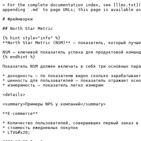
> For the complete documentation index, see [llms.txt](
appending `.md` to page URLs; this page is available as
# Фреймворки

## North Star Metric

{% hint style="info" %}

**North Star Metric (NSM)** — показатель, который лучше
NSM — ключевой показатель успеха для продуктовой команд
{% endhint %}

Показатель NSM должен включать в себя три основных пара
* доходность — по показателю видно сколько зарабатывает
* ценность для пользователей — показатель отражает осно
* измеримость — показатель легко измерим

<details>

<summary>Примеры NPS у компаний</summary>

**E-commerce**

* Количество пользователей, совершивших первый заказ в 
* стоимость ежедневных покупок

* LTV&#x20;
