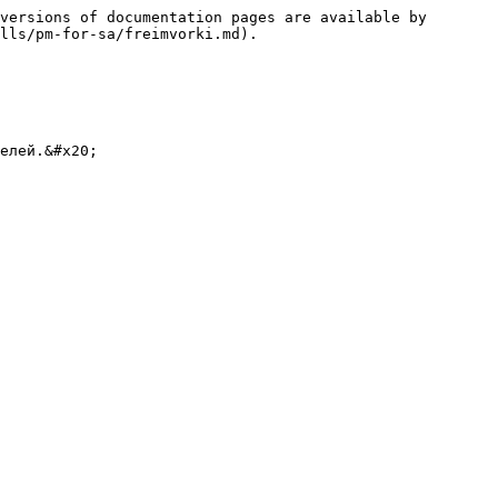
versions of documentation pages are available by 
lls/pm-for-sa/freimvorki.md).

елей.&#x20;
