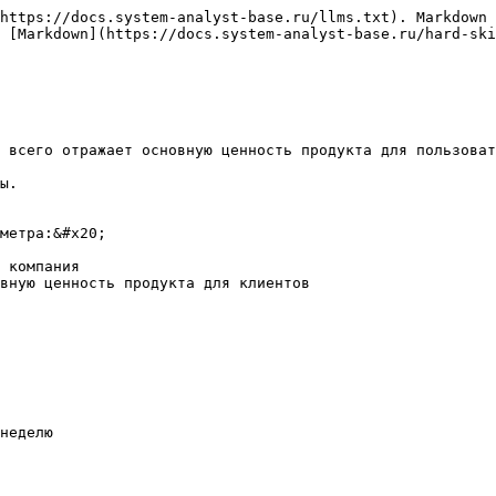
https://docs.system-analyst-base.ru/llms.txt). Markdown 
 [Markdown](https://docs.system-analyst-base.ru/hard-ski
 всего отражает основную ценность продукта для пользоват
ы.

метра:&#x20;

 компания

вную ценность продукта для клиентов

неделю
