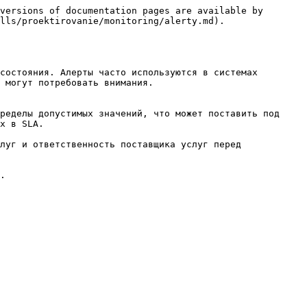
versions of documentation pages are available by 
lls/proektirovanie/monitoring/alerty.md).

состояния. Алерты часто используются в системах 
 могут потребовать внимания.

ределы допустимых значений, что может поставить под 
х в SLA.

луг и ответственность поставщика услуг перед 