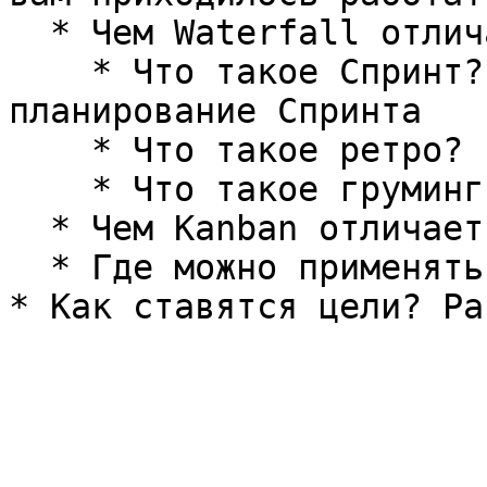
  * Чем Waterfall отличается от Agile?

    * Что такое Спринт? Опишите, как строится 
планирование Спринта

    * Что такое ретро?

    * Что такое груминг?&#x20;

  * Чем Kanban отличается от Scrum?

  * Где можно применять Scrum и где нельзя?
