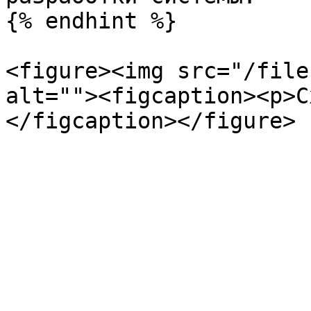
{% endhint %}

<figure><img src="/file
alt=""><figcaption><p>С